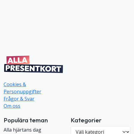
Cookies &
Personuppgifter
Frågor & Svar
Om oss
Populära teman
Kategorier
K
Alla hjärtans dag