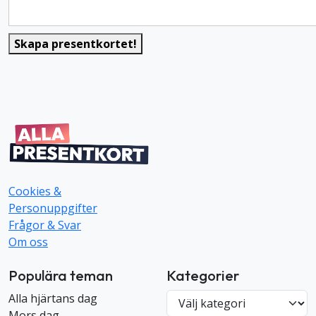
Skapa presentkortet!
Cookies &
Personuppgifter
Frågor & Svar
Om oss
Populära teman
Kategorier
K
Alla hjärtans dag
a
Mors dag