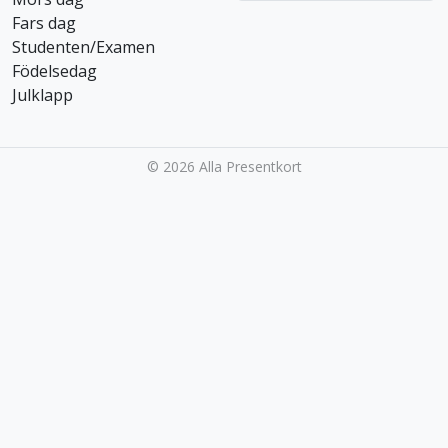
t
Fars dag
e
Studenten/Examen
g
Födelsedag
o
Julklapp
r
i
e
©
2026 Alla Presentkort
r