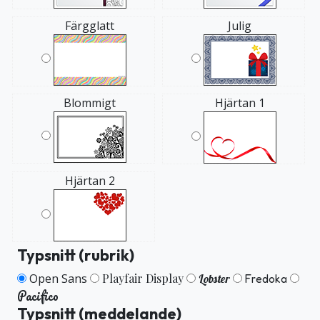
Färgglatt
Julig
Blommigt
Hjärtan 1
Hjärtan 2
Typsnitt (rubrik)
Open Sans
Playfair Display
Lobster
Fredoka
Pacifico
Typsnitt (meddelande)