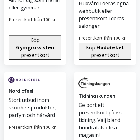
Allt för dig som tränar
Hudvård i deras egna
eller gymmar
webbutik eller
presentkort i deras
Presentkort från 100 kr
salonger
Presentkort från 100 kr
Köp
Gymgrossisten
Köp
Hudoteket
presentkort
presentkort
Nordicfeel
Tidningskungen
Stort utbud inom
Ge bort ett
skönhetsprodukter,
presentkort på en
parfym och hårvård
tidning. Välj bland
hundratals olika
Presentkort från 100 kr
magasin!