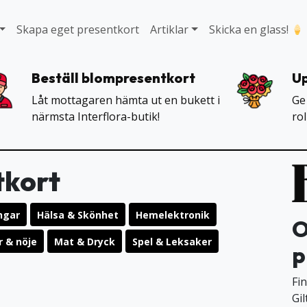
Skapa eget presentkort
Artiklar
Skicka en glass!
Beställ blompresentkort
Up
Låt mottagaren hämta ut en bukett i
Ge
närmsta Interflora-butik!
ro
tkort
ngar
Hälsa & Skönhet
Hemelektronik
O
r & nöje
Mat & Dryck
Spel & Leksaker
p
Fin
Gil