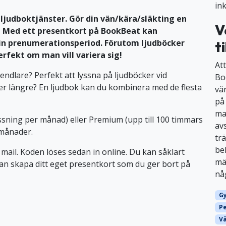
in
ljudboktjänster. Gör din vän/kära/släkting en
V
e! Med ett presentkort på BookBeat kan
in prenumerationsperiod. Förutom ljudböcker
ti
erfekt om man vill variera sig!
At
endlare? Perfekt att lyssna på ljudböcker vid
Boo
ker längre? En ljudbok kan du kombinera med de flesta
vä
på
ma
ssning per månad) eller Premium (upp till 100 timmars
av
 månader.
tr
be
 mail. Koden löses sedan in online. Du kan såklart
mä
edan skapa ditt eget presentkort som du ger bort på
nå
G
P
V