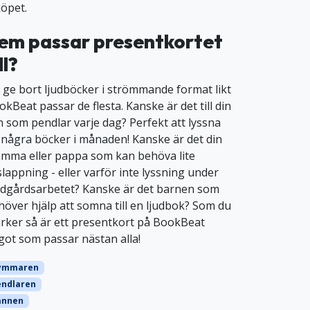
köpet.
em passar presentkortet
ll?
t ge bort ljudböcker i strömmande format likt
kBeat passar de flesta. Kanske är det till din
n som pendlar varje dag? Perfekt att lyssna
 några böcker i månaden! Kanske är det din
mma eller pappa som kan behöva lite
slappning - eller varför inte lyssning under
ädgårdsarbetet? Kanske är det barnen som
höver hjälp att somna till en ljudbok? Som du
rker så är ett presentkort på BookBeat
got som passar nästan alla!
ymmaren
endlaren
ännen