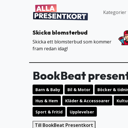
Kategorier
Skicka blomsterbud
Skicka ett blomsterbud som kommer
fram redan idag!
BookBeat presen
Barn & Baby
Bil & Motor
Böcker & tidni
Hus & Hem
Kläder & Accessoarer
Kultu
Sport & Fritid
Upplevelser
Till BookBeat Presentkort