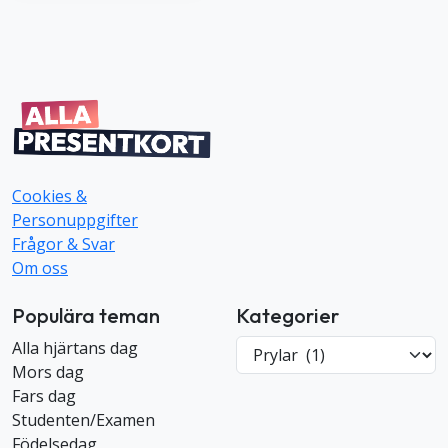
Cookies &
Personuppgifter
Frågor & Svar
Om oss
Populära teman
Kategorier
K
Alla hjärtans dag
a
Mors dag
t
Fars dag
e
Studenten/Examen
g
Födelsedag