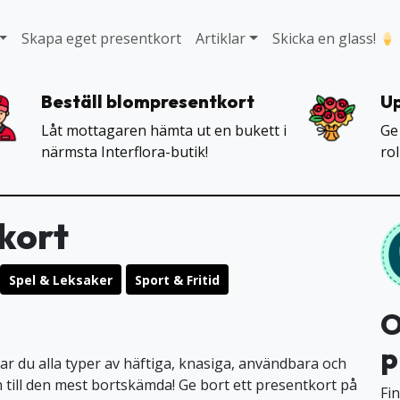
Skapa eget presentkort
Artiklar
Skicka en glass!
Beställ blompresentkort
Up
Låt mottagaren hämta ut en bukett i
Ge
närmsta Interflora-butik!
ro
kort
Spel & Leksaker
Sport & Fritid
O
p
ar du alla typer av häftiga, knasiga, användbara och
 till den mest bortskämda! Ge bort ett presentkort på
Fin