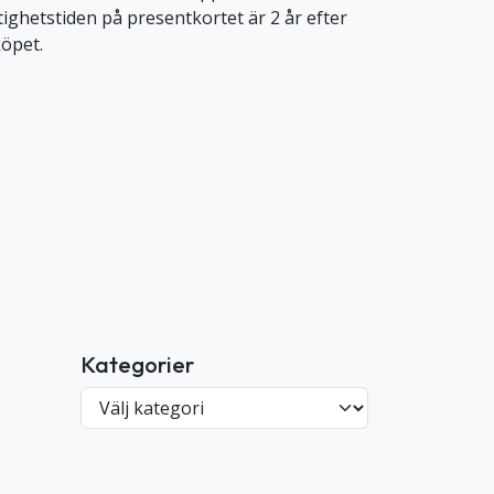
tighetstiden på presentkortet är 2 år efter
köpet.
Kategorier
K
a
t
e